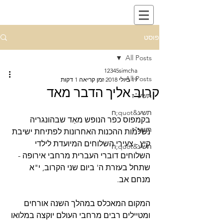
פוסט
All Posts
12345simcha
All Posts
19 ביולי 2018
זמן קריאה 1 דקות
קרוב אליך הדבר מאד
תשע"ז
תשע&quot;ח
בקמפוס כפר הנופש מאַד שבהונגריה 
תשע"ז
נשלמות ההכנות האחרונות לפתיחת ישיבת 
קיץ - צעירי השלוחים המיועדת לילדי 
תשע&quot;ח
השלוחים דוברי העברית מרחבי אירופה - 
שתחל בעזרת ה' ביום שני הקרוב, י"א 
מנחם אב.
המקום המאכלס במהלך השנה אורחים 
ומטיילים רבים מרחבי העולם יוקצה במלואו 