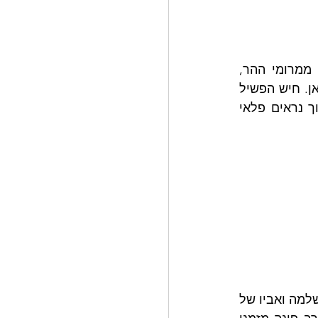
אפיזודה קטנה אך מרגשת התרחשה שם. פתאום שמעו התמימים קול עברי דובר ממרומי ההר, 
ומשנענו לו, התוודעו לסיפורו: יהודי מארץ ישראל מהמושבה נס-ציונה שהגיע לבקר כאן. חיש הפשיל 
הלה את שרוולו והניח תפילין. הציור היה מרהיב. מרתק. יהודי מניח תפילין כשבתווך נראים פלאי 
אורח מיוחד הגיע לשטח. הגה"ח הרב יוסף יצחק שיחי' הבלין, רב קהילת חב"ד רמת שלמה ואביו של 