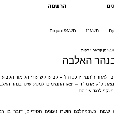
ים
הרשמה
תשע"ז
תשע&quot;ח
זמן קריאה 1 דקות
 בנהר האלבה
נשקף לנגד עיניהם.