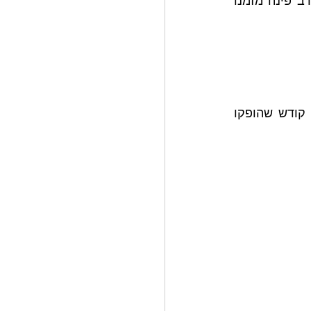
השליח דנן - הדואג בכל כוחו להעמיד ישיבת הקיץ על תילה, הרב שניאור הבלין. הרב פינה מזמנו 
לאחריה עלו התמימים לתפילת ערבית, כשלאחריה, כמידי יום ביומו, צפו במראות קודש שהופקו 