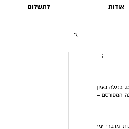
אודות
לתשלום
ביום השלישי הוכפל הטוב. לאחר ה'תמידין כסדרן' – קביעות שיעורי הלימוד הקבועים, בנגלה בעיון 
ובלימוד מאמר חסידות מאת כ"ק אדמו"ר – יצאו התמימים למסע שיט בנהר האלבה המפורסם – 
מסע השיט ארך כארבע שעות, כשבמהלכם הושרו ניגונים חסידיים, דובר בו רבות מדברי ימי 