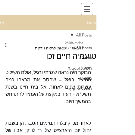
פוסט
All Posts
12345simcha
All Posts
11 באוג׳ 2017
זמן קריאה 1 דקות
טועמיה חיים זכו
תשע"ז
תשע&quot;ח
הבוקר היה נראה שגרתי ורגיל, אולם השילוט 
תשע"ז
הנראה בזאל – שהסב את מראהו כמה 
עשרות שנים לאחור, אל בית חיינו בשנת 
תשע&quot;ח
תשל"א – העיד במקצת על העתיד להתרחש 
בהמשך היום.
לאחר מכן קיבלו התמימים הסבר. הן בשבת 
יחול יום היארצייט של ר' לוי'ק, אביו של 